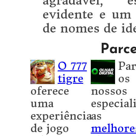
agradável, e
evidente e um
de nomes de ide
Parce
O 777
Par
tigre
os
oferece
nossos
uma
especiali
experiência
as
de jogo
melhore