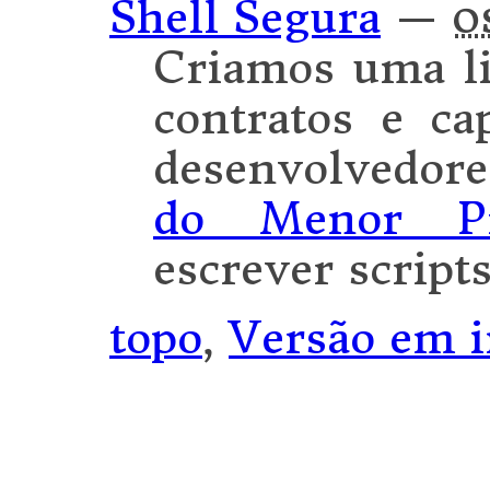
Shell Segura
—
o
Criamos uma l
contratos e ca
desenvolvedore
do Menor Pri
escrever scripts
topo
,
Versão em i