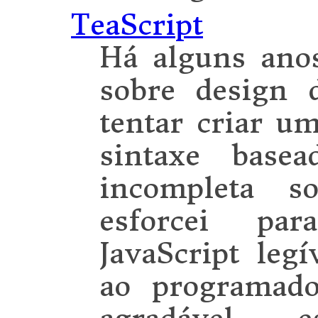
TeaScript
Há alguns anos
sobre design d
tentar criar u
sintaxe base
incompleta s
esforcei par
JavaScript leg
ao programad